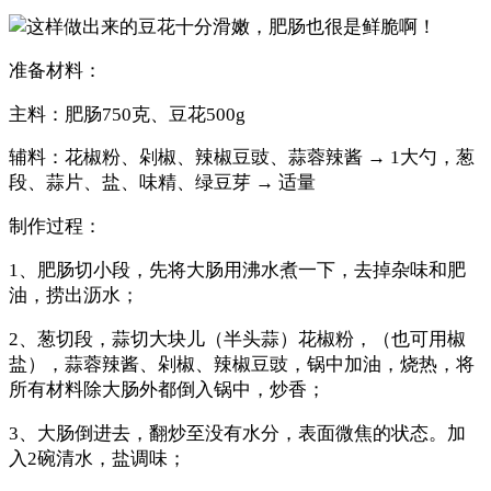
准备材料：
主料：肥肠750克、豆花500g
辅料：花椒粉、剁椒、辣椒豆豉、蒜蓉辣酱 → 1大勺，葱
段、蒜片、盐、味精、绿豆芽 → 适量
制作过程：
1、肥肠切小段，先将大肠用沸水煮一下，去掉杂味和肥
油，捞出沥水；
2、葱切段，蒜切大块儿（半头蒜）花椒粉，（也可用椒
盐），蒜蓉辣酱、剁椒、辣椒豆豉，锅中加油，烧热，将
所有材料除大肠外都倒入锅中，炒香；
3、大肠倒进去，翻炒至没有水分，表面微焦的状态。加
入2碗清水，盐调味；