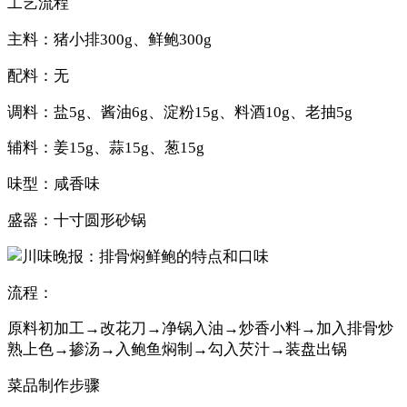
工艺流程
主料：猪小排300g、鲜鲍300g
配料：无
调料：盐5g、酱油6g、淀粉15g、料酒10g、老抽5g
辅料：姜15g、蒜15g、葱15g
味型：咸香味
盛器：十寸圆形砂锅
流程：
原料初加工→改花刀→净锅入油→炒香小料→加入排骨炒
熟上色→掺汤→入鲍鱼焖制→勾入芡汁→装盘出锅
菜品制作步骤