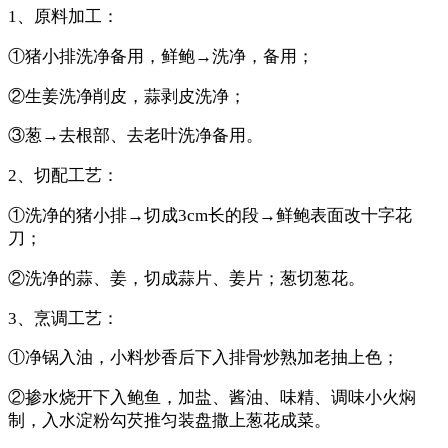
1、原料加工：
①猪小排洗净备用，鲜鲍→洗净，备用；
②生姜洗净削皮，蒜剥皮洗净；
③葱→去根部、去老叶洗净备用。
2、切配工艺：
①洗净的猪小排→切成3cm长的段→鲜鲍表面改十字花
刀；
②洗净的蒜、姜，切成蒜片、姜片；葱切葱花。
3、烹调工艺：
①净锅入油，小料炒香后下入排骨炒熟加老抽上色；
②掺水烧开下入鲍鱼，加盐、酱油、味精、调味小火焖
制，入水淀粉勾芡推匀装盘撒上葱花成菜。