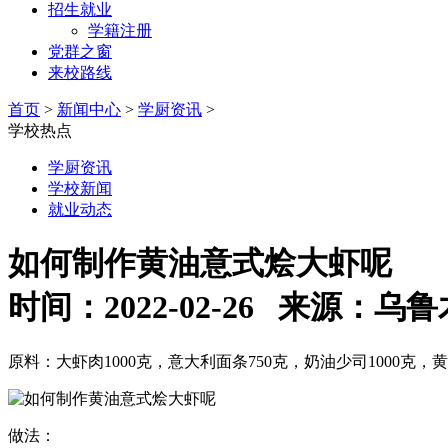
招生就业
学籍注册
党群之窗
来校路线
首页
>
新闻中心
>
学厨资讯
>
学校热点
学厨资讯
学校新闻
就业动态
如何制作黄油意式烩大虾呢
时间：2022-02-26 来源
原料：大虾肉1000克，意大利面条750克，奶油少司1000克，黄
做法：