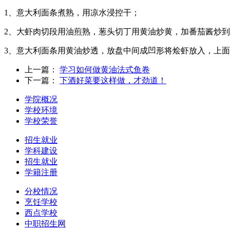
1、意大利面条煮熟，用凉水浸控干；
2、大虾肉切段用油煎熟，葱头切丁用黄油炒黄，加番茄酱炒
3、意大利面条用黄油炒透，放盘中间成凹形将烩虾放入，上
上一篇：
学习如何做黄油法式鱼卷
下一篇：
下酒好菜要这样做，才劲道！
学院概况
学校环境
学校荣誉
招生就业
学科建设
招生就业
学籍注册
分校情况
烹饪学校
西点学校
中职招生网