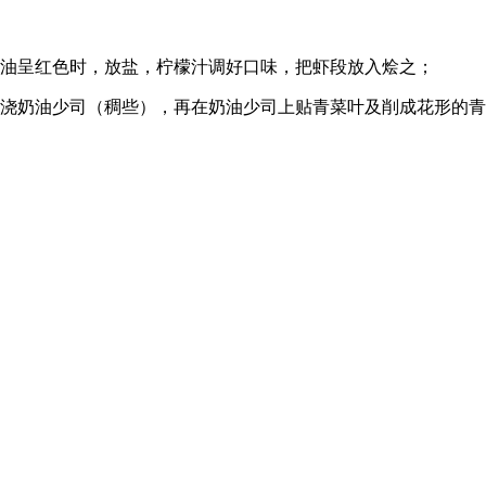
到油呈红色时，放盐，柠檬汁调好口味，把虾段放入烩之；
面浇奶油少司（稠些），再在奶油少司上贴青菜叶及削成花形的