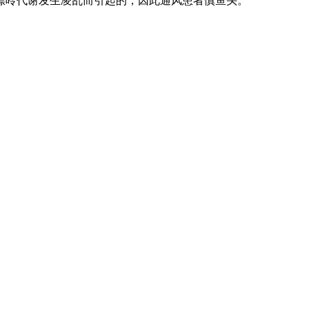
嘌呤代谢发生凌乱而引起的，因此通风患者慎鱼头。