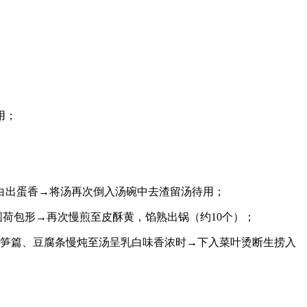
用；
乳白出蛋香→将汤再次倒入汤碗中去渣留汤待用；
圆荷包形→再次慢煎至皮酥黄，馅熟出锅（约10个）；
冬笋篇、豆腐条慢炖至汤呈乳白味香浓时→下入菜叶烫断生捞入