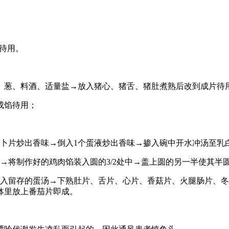
散待用。
、葱、料酒、适量盐→放入猪心、猪舌、猪肚煮熟后改到成片待
成馅待用；
萝卜片炒出香味→倒入1个蛋液炒出香味→掺入碗中开水冲汤至
形→将制作好的鸡肉馅装入圆的3/2处中→盖上圆的另一半使其半
掺入留存的蛋汤→下熟肚片、舌片、心片、香菇片、火腿肠片、
钵里放上番茄片即成。