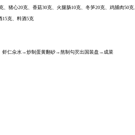
0克、猪心20克、香菇30克、火腿肠10克、冬笋20克、鸡脯肉50克
15克、料酒5克
、虾仁氽水→炒制蛋黄翻砂→熬制勾芡出国装盘→成菜