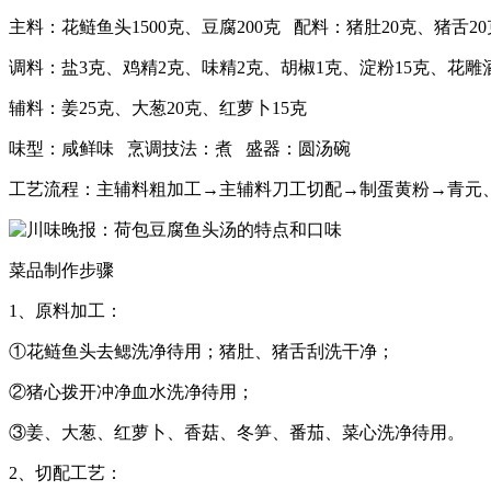
主料：花鲢鱼头1500克、豆腐200克 配料：猪肚20克、猪舌2
调料：盐3克、鸡精2克、味精2克、胡椒1克、淀粉15克、花雕酒
辅料：姜25克、大葱20克、红萝卜15克
味型：咸鲜味 烹调技法：煮 盛器：圆汤碗
工艺流程：主辅料粗加工→主辅料刀工切配→制蛋黄粉→青元
菜品制作步骤
1、原料加工：
①花鲢鱼头去鳃洗净待用；猪肚、猪舌刮洗干净；
②猪心拨开冲净血水洗净待用；
③姜、大葱、红萝卜、香菇、冬笋、番茄、菜心洗净待用。
2、切配工艺：