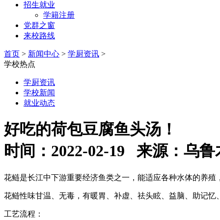
招生就业
学籍注册
党群之窗
来校路线
首页
>
新闻中心
>
学厨资讯
>
学校热点
学厨资讯
学校新闻
就业动态
好吃的荷包豆腐鱼头汤！
时间：2022-02-19 来源
花鲢是长江中下游重要经济鱼类之一，能适应各种水体的养殖
花鲢性味甘温、无毒，有暖胃、补虚、祛头眩、益脑、助记忆
工艺流程：