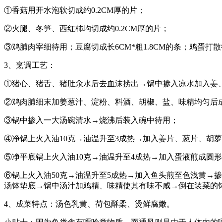
①香菇用开水泡软切成约0.2CM厚的片；
②火腿、冬笋、西红柿均切成约0.2CM厚的片；
③鸡脯肉宰细待用；豆腐切成长6CM*粗1.8CM的条；鸡蛋打
3、烹调工艺：
①猪心、猪舌、猪肚氽水后去血沫捞出→锅中掺入凉水加入姜
②鸡肉脯细末加姜葱汁、淀粉、料酒、胡椒、盐、味精均匀后
③锅中掺入一大汤碗清水→烧沸后装入碗中待用；
④净锅上火入油10克→油温升至3成热→加入姜片、葱片、胡
⑤净平底锅上火入油10克→油温升至4成热→加入蛋液煎成圆
⑥锅上火入油50克→油温升至5成热→加入鱼头煎至色浅黄→
汤钵垫底→锅中汤汁加鸡精、味精使其有味不咸→倒在装菜的
4、成菜特点：汤色乳黄、荷包酥柔、烫鲜腐嫩。