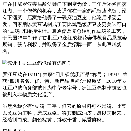
年在什邡罗汉寺昌龄法师门下剃度为僧，三年后还俗闯荡
江湖。一个偶然的机会，袁通儒在一家鸡毛饭店吃饭，没
有下酒菜，店家给他弄了一碟麻油豆皮，他吃后顿受启
发，回家后以黄豆试制成了要比鸡毛饭店豆皮更美味可口
的“豆鸡”来维持生计。袁通儒反复总结制作豆鸡的工艺，
于民国25年制作了首批豆鸡送往成都花会佛教食品展览会
展销，获专利权，并取得了金质招牌一面，从此豆鸡扬
名。
罗江豆鸡在1991年荣获“四川省优质产品”称号；1994年荣
获“四川省名、优、特、新产品博览会”银质奖；2010年罗
江豆鸡被商务部被评为中华老字号，罗江豆鸡制作技艺也
被列入非物质文化遗产。
虽然名称含有“豆鸡”二字，但它的原材料可不是鸡。此菜
以黄豆为主料，磨成豆浆。将其制成油皮，裹以芝麻末，
经蒸制而成。颜色棕黄，绵软干香，咸香鲜麻。