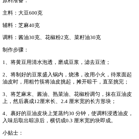
原料准备：
主料：大豆600克
辅料：芝麻40克
调料：酱油30克、花椒粉2克、菜籽油30克
制作步骤：
1、将黄豆用清水泡透，磨成豆浆，滤去豆渣；
2、将制好的豆浆盛入锅内，烧沸，改用小火，待浆面起
油皮时，用粗竹筷将油皮挑起，摊开晾干，直至挑完；
3、将芝麻末、酱油、熟菜油、花椒粉调匀，抹在豆油皮
上，然后裹成12厘米长、2.4 厘米宽的长方形块；
4、裹好的豆油皮块上笼蒸约30 分钟，使调料浸透油皮，
入味后取出晾凉后，横切成0.3 厘米宽的块即成。
小贴士：