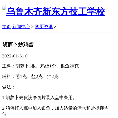
主页
新闻中心
>
学厨资讯
>
胡萝卜炒鸡蛋
2022-01-31
0
主料：胡萝卜1根、鸡蛋1个、银鱼20克
辅料：葱1克、盐2克、油2克
做法：
1.胡萝卜去皮洗净切片装入盘中备用。
2.鸡蛋打入碗中加入银鱼，加入适量的清水和盐搅拌均
匀。