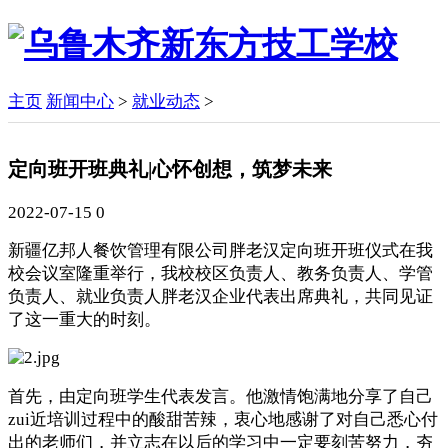
主页
新闻中心
>
就业动态
>
定向班开班典礼|心怀创想，筑梦未来
2022-07-15
0
新疆亿邦人餐饮管理有限公司胖老汉
定向班开班仪式在我
校
会议室
隆重举行，我校
校区负责人、
教务负责人、
学管
负责人、
就业负责人
胖老汉
企业代表出席典礼，共同见证
了这一重大的时刻。
首先，由定向班学生代表发言。他激情饱满地分享了自己
zui近培训过程中的酸甜苦辣，衷心地感谢了对自己悉心付
出的老师们，并立志在以后的学习中一定要刻苦努力，夯